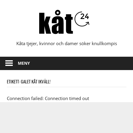
Hoppa
till
innehåll
Kåta tjejer, kvinnor och damer söker knullkompis
MENY
ETIKETT:
GALET KÅT IKVÄLL!
Connection failed: Connection timed out