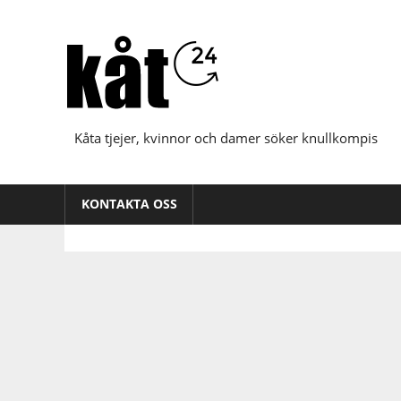
Hoppa
till
innehåll
Kåta tjejer, kvinnor och damer söker knullkompis
KONTAKTA OSS