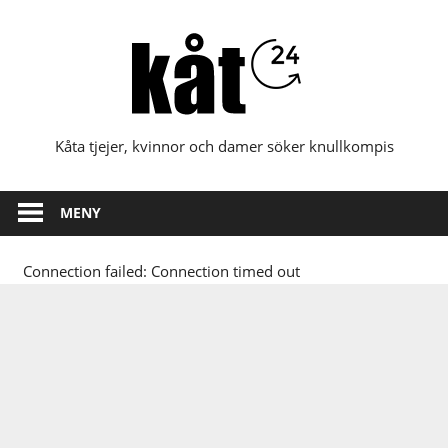
Hoppa
till
innehåll
Kåta tjejer, kvinnor och damer söker knullkompis
MENY
Connection failed: Connection timed out